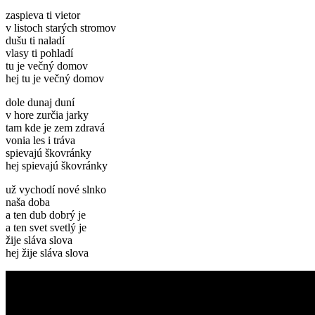
zaspie­va ti vietor
v lis­toch starých stromov
dušu ti naladí
vlasy ti pohladí
tu je večný domov
hej tu je večný domov
dole dunaj duní
v hore zurčia jarky
tam kde je zem zdravá
vonia les i tráva
spieva­jú škovránky
hej spieva­jú škovránky
už vychodí nové slnko
naša doba
a ten dub dobrý je
a ten svet svetlý je
žije slá­va slova
hej žije slá­va slova