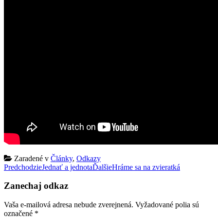
Zaradené v
Články
,
Odkazy
Post
Predchodzie
Jednať a jednota
Ďalšie
Hráme sa na zvieratká
navigation
Zanechaj odkaz
Vaša e-mailová adresa nebude zverejnená.
Vyžadované polia sú
označené
*