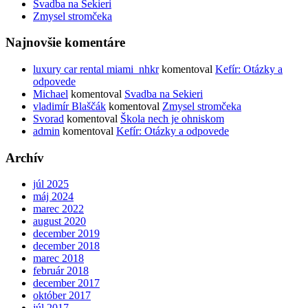
Svadba na Sekieri
Zmysel stromčeka
Najnovšie komentáre
luxury car rental miami_nhkr
komentoval
Kefír: Otázky a
odpovede
Michael
komentoval
Svadba na Sekieri
vladimír Blaščák
komentoval
Zmysel stromčeka
Svorad
komentoval
Škola nech je ohniskom
admin
komentoval
Kefír: Otázky a odpovede
Archív
júl 2025
máj 2024
marec 2022
august 2020
december 2019
december 2018
marec 2018
február 2018
december 2017
október 2017
júl 2017