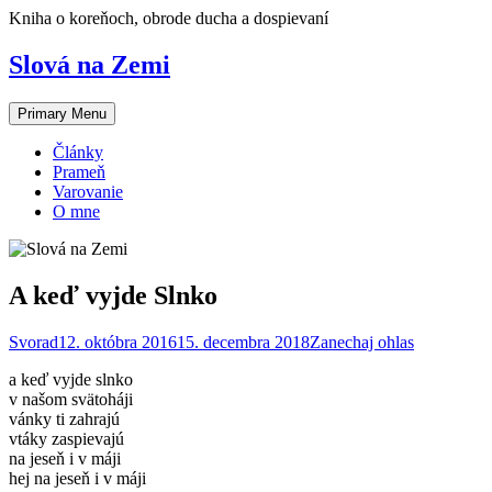
Skip
Kniha o koreňoch, obrode ducha a dospievaní
to
content
Slová na Zemi
Primary Menu
Články
Prameň
Varovanie
O mne
A keď vyjde Slnko
Svorad
12. októbra 2016
15. decembra 2018
Zanechaj ohlas
a keď vyjde slnko
v našom svätoháji
vánky ti zahrajú
vtáky zaspievajú
na jeseň i v máji
hej na jeseň i v máji