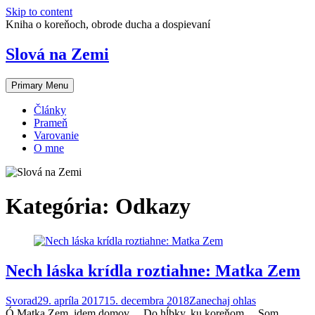
Skip to content
Kniha o koreňoch, obrode ducha a dospievaní
Slová na Zemi
Primary Menu
Články
Prameň
Varovanie
O mne
Kategória:
Odkazy
Nech láska krídla roztiahne: Matka Zem
Svorad
29. apríla 2017
15. decembra 2018
Zanechaj ohlas
Ó Mat­ka Zem, idem domov… Do hĺbky, ku koreňom… Som