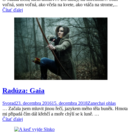
voľná, som voľná, ako včela na kvete, ako vtáča na strome,...
Čítať ďalej
Radúza: Gaia
Svorad
23. decembra 2016
15. decembra 2018
Zanechaj ohlas
… Začala jsem mlu­vit jinou řečí, jazykem mého těla buněk. Hmo­ta
mi při­padá čím dál křehčí a moře chýlí se k luně. …
Čítať ďalej