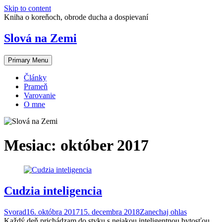
Skip to content
Kniha o koreňoch, obrode ducha a dospievaní
Slová na Zemi
Primary Menu
Články
Prameň
Varovanie
O mne
Mesiac:
október 2017
Cudzia inteligencia
Svorad
16. októbra 2017
15. decembra 2018
Zanechaj ohlas
Každý deň prichádzam do styku s nejak­ou in­teligentnou bytosťou,