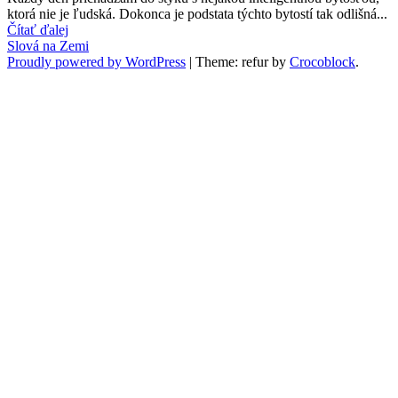
ktorá nie je ľud­ská. Dokon­ca je pod­sta­ta tých­to bytostí tak odlišná...
Čítať ďalej
Slová na Zemi
Proudly powered by WordPress
|
Theme: refur by
Crocoblock
.