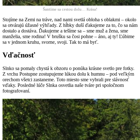
Šan­tíme sa ces­tou dolu… Krása!
Sto­jíme na Zemi na tráve, nad nami svetlá oblo­ha s oblak­mi – oko­lo
sa otvára­jú úžas­né výhľady. Z hĺbky duší ďaku­jeme za to, čo sa nám
dosta­lo a dostá­va. Ďaku­jeme a tešíme sa – sme muž a žena, sme
manželia, sme rod­i­na! V brušku sa čosi pohne – áno, aj ty! Ľúbime
sa v jed­nom kruhu, svorne, svo­ji. Tak to má byť.
Vďačnosť
Slnko sa poma­ly chys­tá k obzoru o ponú­ka krásne svet­lo pre fotky.
Z vrchu Pos­tup­ne zos­tupu­jeme lúk­ou dolu k hum­nu – pod veľkým
ore­chom všet­ci zas­taneme. Toto miesto sme vybrali pre slávnosť
vďaky. Posled­né lúče Sln­ka osvetlia naše tváre pri spoločnom
fotografovaní.