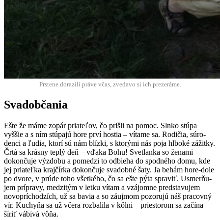
Prstene dorazili práve včas, zve­da­vo si ich prezeráme.
Svadobčania
Ešte že máme zopár pri­ateľov, čo prišli na pomoc. Slnko stú­pa
vyššie a s ním stú­pa­jú hore prví hos­tia – vítame sa. Rodičia, súro­
den­ci a ľudia, ktorí sú nám blíz­ki, s ktorý­mi nás poja hlboké zážitky.
Črtá sa krás­ny teplý deň – vďa­ka Bohu! Svet­lanka so žena­mi
dokonču­je výz­dobu a pomedzi to odbieha do spod­ného domu, kde
jej pri­ateľ­ka kra­jčír­ka dokonču­je svadob­né šaty. Ja behám hore-dole
po dvore, v prúde toho všetkého, čo sa ešte pýta sprav­iť. Usmerňu­
jem prípravy, medz­itým v letku vítam a vzájomne pred­stavu­jem
novo­prí­chodzích, už sa bavia a so záu­j­mom pozoru­jú náš pra­cov­ný
vír. Kuchyňa sa už včera rozbalila v kôl­ni – priestorom sa začí­na
šíriť vábivá vôňa.