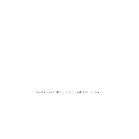
Všetko sa stih­lo, tanec však len letmo…