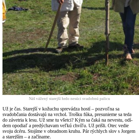
Náš vážený stare­jší hrdo nesú­ci svadob­nú palicu
Už je čas. Stare­jší v kožuchu spre­vádza hostí – pozvoľ­na sa
svadobča­nia dostá­va­jú na vrchol. Trošku fúka, pre­sunieme sa teda
do záve­tria k lesu. Už sme tu všet­ci? Kým sa čaká na neves­tu, odí­
dem opo­di­aľ a predýchavam veľkú chvíľu. Už prišli. Otec vedie
svo­ju dcéru. Sto­jíme v obrad­nom kruhu. Pár rých­lych slov s Jorgem
a stare­jším – a začíname.