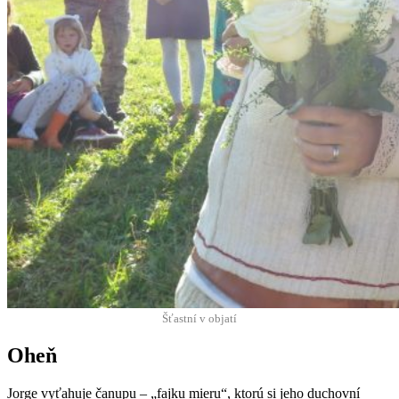
Šťast­ní v objatí
Oheň
Jorge vyťahu­je čanupu – „fajku mieru“, ktorú si jeho duchovní