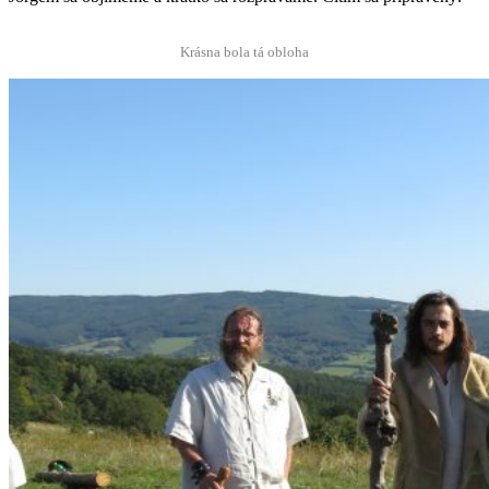
Krás­na bola tá obloha