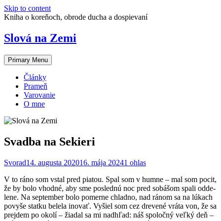
Skip to content
Kniha o koreňoch, obrode ducha a dospievaní
Slová na Zemi
Primary Menu
Články
Prameň
Varovanie
O mne
Svadba na Sekieri
Svorad
14. augusta 2020
16. mája 2024
1 ohlas
V to ráno som vstal pred pia­tou. Spal som v humne – mal som poc­it,
že by bolo vhod­né, aby sme posled­nú noc pred sobášom spali odd­e­
lene. Na sep­tem­ber bolo pomerne chlad­no, nad ránom sa na lúkach
povyše statku belela ino­vať. Vyšiel som cez drevené vrá­ta von, že sa
pre­j­dem po okolí – žiadal sa mi nad­hľad: náš spoločný veľký deň –