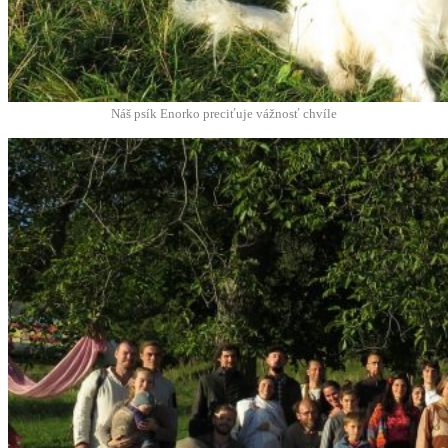
Náš psík Enorko pre­ciťu­je vážnosť chvíle