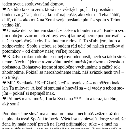
jeden svet a spolu­vytváral domov.
❤ Na túto krás­nu zem, ktorá nás všetkých pojí – Ti prisahám –
budem zmýšľať, riecť aj kon­ať najlepšie, ako viem – Teba ľúbiť,
cítiť, ctiť – ako muž na Zemi svo­je poslanie plniť – spolu s Tebou
ved­no žiť.
❤ O naše deti sa budem starať, v láske ich budem mať. Budem svo­
jím dobrým vzorom ich zdravý vývoj ladne aj perne pod­porovať – z
našich spoločných chvíľ sa budem radovať. To sľubu­jem, hrdo a
zod­povedne. Spolu s tebou sa budem rád učiť od našich pred­kov aj
potomkov – od druhov našej veľkej rodiny.
❤ Každým rokom oko­lo jesen­nej rovn­oden­nos­ti, nech sa tak­to stret­
neme. Nech nájdeme rovnováhu medzi mužským rázom a žen­sk­ou
pod­sta­tou. Bohat­st­vo jesene si spoločne vychut­náme a zažitý rok
zhod­notíme. Poki­aľ sa nerozhod­neme inak, náš zvä­zok nech trvá –
do krásy.
❤ Milá Svet­lanka! Keď žiar­iš, keď sa usmievaš – nemôžem inak,
len Ťa milo­vať. A keď si smut­ná a hneváš sa – aj vtedy s tebou sto­
jím – poki­aľ si nepra­ješ inak.
❤ Pri­jmeš ma za muža, Lucia Svet­lana *** – tu a ter­az, takého,
aký som?
Podob­ne sil­né slová má aj ona pre mňa – nech náš zvä­zok až do
naplne­nia trvá! Spečatí to bozk. Všet­ci sa usmieva­jú. Jorge vraví, že
žena by mala nosiť prsteň na ľavej pri­jí­ma­júcej ruke – a muž na