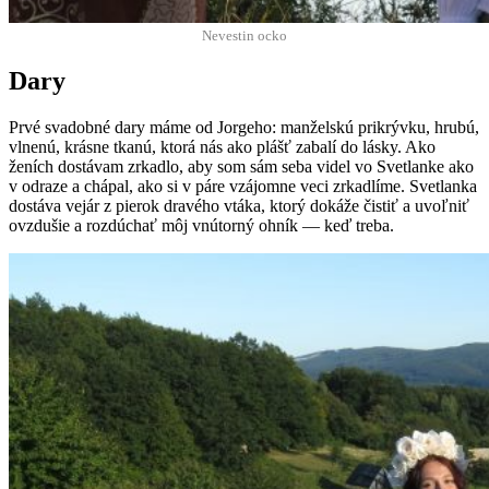
Nevestin ocko
Dary
Prvé svadob­né dary máme od Jorge­ho: manžel­skú prikrývku, hrubú,
vlnenú, krásne tkanú, ktorá nás ako plášť zabalí do lásky. Ako
ženích dostá­vam zrkad­lo, aby som sám seba videl vo Svet­lanke ako
v odraze a chá­pal, ako si v páre vzájomne veci zrkadlíme. Svet­lanka
dostá­va vejár z pierok dravého vtá­ka, ktorý dokáže čis­tiť a uvoľniť
ovz­dušie a rozdúchať môj vnú­torný ohník — keď treba.