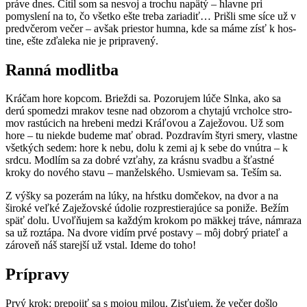
práve dnes. Cítil som sa nesvoj a trochu napätý – hlavne pri
pomyslení na to, čo všetko ešte tre­ba zari­adiť… Prišli sme síce už v
pred­včerom večer – avšak priestor hum­na, kde sa máme zísť k hos­
tine, ešte zďale­ka nie je pripravený.
Ranná modlitba
Kráčam hore kop­com. Briež­di sa. Pozoru­jem lúče Sln­ka, ako sa
derú spomedzi mrakov tesne nad obzorom a chy­ta­jú vrcholce stro­
mov rastú­ci­ch na hrebeni medzi Kráľovou a Zaježovou. Už som
hore – tu niekde budeme mať obrad. Poz­dravím štyri smery, vlastne
všetkých sedem: hore k nebu, dolu k zemi aj k sebe do vnú­tra – k
srd­cu. Mod­lím sa za dobré vzťahy, za krás­nu svad­bu a šťast­né
kroky do nového stavu – manžel­ského. Usmievam sa. Teším sa.
Z výšky sa poz­erám na lúky, na hŕstku domčekov, na dvor a na
široké veľké Zaježovské údolie rozprestier­a­júce sa poniže. Bežím
späť dolu. Uvoľňu­jem sa každým krokom po mäkkej tráve, nám­raza
sa už roztá­pa. Na dvore vidím prvé postavy – môj dobrý pri­ateľ a
zároveň náš stare­jší už vstal. Ideme do toho!
Prípravy
Prvý krok: pre­po­jiť sa s mojou milou. Zisťu­jem, že večer doš­lo