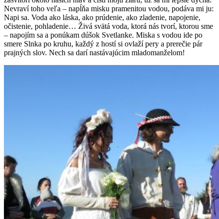
Nevraví toho veľa – napĺňa misku pra­meni­tou vodou, podá­va mi ju:
Napi sa. Voda ako lás­ka, ako prú­de­nie, ako zlade­nie, napo­je­nie,
očis­te­nie, pohlade­nie… Živá svätá voda, ktorá nás tvorí, ktorou sme
– napo­jím sa a ponúkam dúšok Svet­lanke. Miska s vodou ide po
smere Sln­ka po kruhu, každý z hostí si ovlaží pery a pre­rečie pár
pra­jných slov. Nech sa darí nastá­va­júcim mladomanželom!