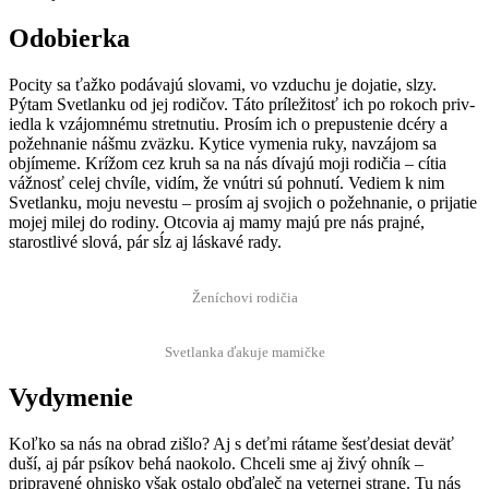
Odobierka
Poc­i­ty sa ťažko podá­va­jú slo­va­mi, vo vzduchu je dojatie, slzy.
Pýtam Svet­lanku od jej rodičov. Táto príleži­tosť ich po rokoch priv­
ied­la k vzájom­né­mu stret­nu­tiu. Prosím ich o pre­puste­nie dcéry a
požehnanie náš­mu zväzku. Kyt­ice vymenia ruky, navzájom sa
objímeme. Krížom cez kruh sa na nás díva­jú moji rodičia – cítia
vážnosť celej chvíle, vidím, že vnútri sú pohnutí. Vediem k nim
Svet­lanku, moju neves­tu – prosím aj svo­jich o požehnanie, o pri­jatie
mojej milej do rodiny. Otcovia aj mamy majú pre nás pra­jné,
starostlivé slová, pár sĺz aj láskavé rady.
Žení­chovi rodičia
Svet­lanka ďaku­je mamičke
Vydymenie
Koľko sa nás na obrad ziš­lo? Aj s deť­mi rátame šesťde­si­at deväť
duší, aj pár psíkov behá naoko­lo. Chceli sme aj živý ohník –
pripravené ohnisko však osta­lo obďaleč na vet­ernej strane. Tu nás