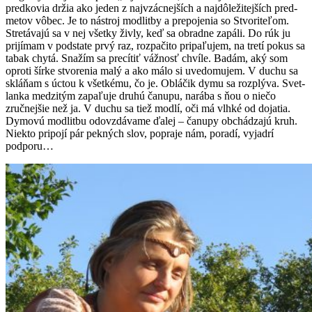
pred­kovia držia ako jeden z najvzác­ne­jších a najdôležite­jších pred­
me­tov vôbec. Je to nástroj mod­l­it­by a pre­po­je­nia so Stvoriteľom.
Stretá­va­jú sa v nej všetky živ­ly, keď sa obradne zapáli. Do rúk ju
pri­jí­mam v pod­state prvý raz, roz­pači­to pri­paľu­jem, na tretí pokus sa
tabak chytá. Snažím sa precítiť vážnosť chvíle. Badám, aký som
opro­ti šírke stvore­nia malý a ako málo si uve­do­mu­jem. V duchu sa
skláňam s úctou k všetké­mu, čo je. Obláčik dymu sa roz­plý­va. Svet­
lanka medz­itým zapaľu­je druhú čanupu, nará­ba s ňou o niečo
zručne­jšie než ja. V duchu sa tiež mod­lí, oči má vlhké od doja­tia.
Dymovú mod­l­it­bu odovzdá­vame ďalej – čanupy obchádza­jú kruh.
Niek­to pripo­jí pár pekných slov, popra­je nám, poradí, vyjadrí
podporu…