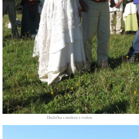
Družič­ka s misk­ou s vodou