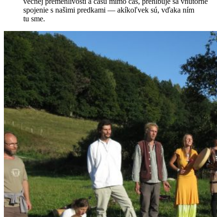
večnej pre­men­livosti a času mimo čas, prehlbu­je sa vnú­torné
spo­je­nie s naši­mi pred­ka­mi — akíkoľvek sú, vďa­ka ním
tu sme.