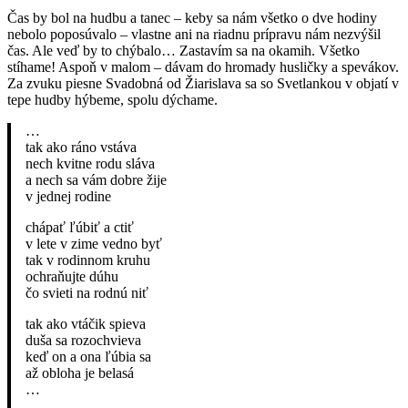
Čas by bol na hud­bu a tanec – keby sa nám všetko o dve hodiny
nebo­lo poposú­va­lo – vlastne ani na riad­nu prípravu nám nezvýšil
čas. Ale veď by to chýba­lo… Zas­tavím sa na okamih. Všetko
stíhame! Aspoň v mal­om – dávam do hro­mady hus­ličky a spevákov.
Za zvuku piesne Svadob­ná od Žiarisla­va sa so Svet­lank­ou v objatí v
tepe hud­by hýbe­me, spolu dýchame.
…
tak ako ráno vstá­va
nech kvitne rodu slá­va
a nech sa vám dobre žije
v jed­nej rodine
chá­pať ľúbiť a ctiť
v lete v zime ved­no byť
tak v rodin­nom kruhu
ochraňu­jte dúhu
čo svi­eti na rod­nú niť
tak ako vtáčik spie­va
duša sa rozochvie­va
keď on a ona ľúbia sa
až oblo­ha je belasá
…