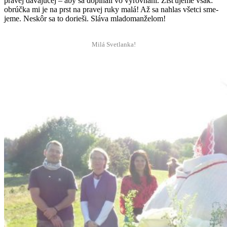
pravej dáva­júcej – aby sa dopĺňali vo vyrov­naní. Zisťu­jeme však:
obrúč­ka mi je na prst na pravej ruky malá! Až sa nahlas všet­ci sme­
jeme. Neskôr sa to dorieši. Slá­va mladomanželom!
Milá Svet­lanka!