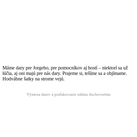
Máme dary pre Jorge­ho, pre pomoc­níkov aj hostí – niek­torí sa už
lúčia, aj oni majú pre nás dary. Pra­jeme si, tešíme sa a objí­mame.
Hod­váb­ne šatky na strome vejú.
Výme­na darov a poďako­vanie náš­mu duchovnému