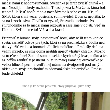
medzi nami k nedorozu­me­niu. Svet­lanka je ter­az zvlášť citlivá – aj
mal­ičkosti ju niekedy rozho­dia. To asi pozná každá žena, ktorá bola
tehot­ná. Je šesť hodín ráno a nachádzame k sebe ces­tu. Nie, tú
SMS, ktorú si mi večer posielala, som nev­idel. Doter­az neprišla, to
sa na lazoch stá­va. Chvíľu to vyz­erá, že svad­ba neb­ude. Po
štvrťhodinke sa to medzi nami roz­pustí a zase sme v objatí. Veď sa
ľúbime! Zvlád­neme to! V šťastí a kráse!
Priprav­iť v humne stoly, nas­merovať hostí, aby našli ten­to koniec
sve­ta, zari­adiť odvoz pre tých, ktorí sa na prechádzku z údo­lia necí­
tia, vyložiť veci – a hro­ma­da ďalších mal­ičkostí. Pre­došlý deň ma
veľ­mi mrze­lo, že sme doma nestih­li upiecť vlast­ný chle­bík. Možno
sa to ešte sti­hne! Zohnal som od sekier­skych ražný kvas, múku a ter­
az bežím zakúriť v pastierni. V tej­to malej slamenej dreveničke je
veľká hli­nená pec – a vedľa nej máme na dvo­j­posteli pod malým
okienkom svo­je pre­chod­né mlado­manžel­ské hniez­dočko. Pred­sa
bude chlebík!
Hum­no je konečne pre­streté, stoly pri­jí­ma­jú prvé dary