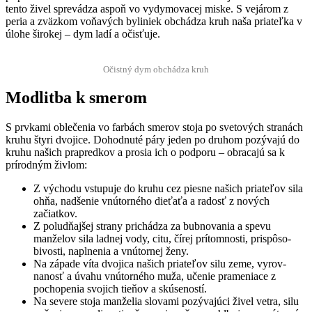
ten­to živ­el spre­vádza aspoň vo vydy­movacej miske. S vejárom z
peria a zväzkom voňavých bylin­iek obchádza kruh naša pri­ateľ­ka v
úlo­he širokej – dym ladí a očisťuje.
Očist­ný dym obchádza kruh
Modlitba k smerom
S prvka­mi obleče­nia vo far­bách smerov sto­ja po sve­tových stranách
kruhu štyri dvo­jice. Dohod­nuté páry jeden po druhom pozý­va­jú do
kruhu našich prapred­kov a prosia ich o pod­poru – obra­ca­jú sa k
prírod­ným živlom:
Z východu vstupu­je do kruhu cez piesne našich pri­ateľov sila
ohňa, nadše­nie vnú­torného dieťaťa a radosť z nových
začiatkov.
Z poludňa­jšej strany prichádza za bub­no­va­nia a spe­vu
manželov sila lad­nej vody, citu, čírej prí­tom­nos­ti, prispô­so­
bivosti, naplne­nia a vnú­tornej ženy.
Na západe víta dvo­ji­ca našich pri­ateľov silu zeme, vyrov­
nanosť a úvahu vnú­torného muža, uče­nie pra­me­ni­ace z
pochope­nia svo­jich tieňov a skúseností.
Na severe sto­ja manželia slo­va­mi pozý­va­jú­ci živ­el vetra, silu