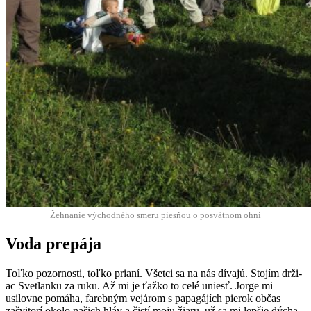
Žehnanie východ­ného smeru piesňou o posvät­nom ohni
Voda prepája
Toľko pozornos­ti, toľko pri­aní. Všet­ci sa na nás díva­jú. Sto­jím drži­
ac Svet­lanku za ruku. Až mi je ťažko to celé uniesť. Jorge mi
usilovne pomáha, fareb­ným vejárom s papagájích pierok občas
zašvi­torí oko­lo našich hláv a čistí moju žiaru, už sa mi lep­šie dýcha.