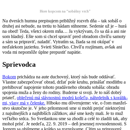
Hore kop­com na “sobášny vrch”
Na dverách hum­na prepisu­jem pri­b­ližný rozvrh dňa – tak sobáš o
druhej asi neb­ude, na tretiu to hádam sti­h­neme. Sede­nie už je – hurá
na obed! Teda, všet­ci okrem mňa… Ja vykrý­vam, čo sa dá a ani nie
som hlad­ný. Ešte som si chcel sprav­iť pred obradom chvíľu samo­ty
a sám sa priprav­iť, nal­adiť. Vytratím sa, žia­da sa mi okú­pať v
neďalekom jazierku. Svi­eti Slniečko. Chvíľu rozjí­mam, avšak ani
voda mi nepomôže úplne pre­pustiť napätie.
Sprievodca
Bokom
prichádza na aute duchovný, ktorý nás bude odd­á­vať.
Vlastne zabezpečo­vať obrad, držať pole kruhu, prinášať mod­l­it­bu a
prehlbo­vať napo­je­nie toho­to pradávne­ho obradu sobáša: obradu
spo­je­nia muža a ženy do rodiny. Budeme si svo­ji. Je to náš dobrý
pri­ateľ,
oblečenú má slávnos­t­nú mod­rú košeľu, náhrdel­ník s korá­lik­
mi, vlasy má v čelenke.
Hlboko mu dôveru­jeme: vie, o čom manžel­
st­vo sku­točne je. V jeho prí­tom­nos­ti sme si mohli pre­jsť niek­torý­mi
z najsil­ne­jších a najhlbších zážitkov, aké sme kedy mali. Je to muž
veľkého srd­ca. So Svet­lank­ou sme sa zhodli a celé to zladili tak, aby
mohol prísť. Je nedeľa, 22. 9. 2019 – deň jesen­nej rovn­oden­nos­ti. S
Jorgem sa objímeme a krátko sa rozprá­vame. Cítim sa pripravený.