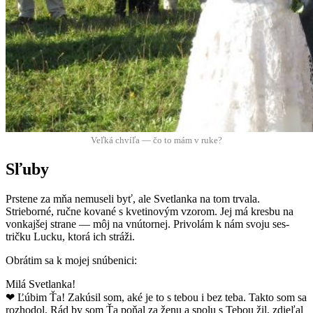
Veľká chvíľa — čo to mám v ruke?
Sľuby
Prstene za mňa nemuseli byť, ale Svet­lanka na tom trvala.
Strieborné, ručne kované s kvetinovým vzorom. Jej má kres­bu na
vonka­jšej strane — môj na vnú­tornej. Priv­o­lám k nám svo­ju ses­
tričku Lucku, ktorá ich stráži.
Obrá­tim sa k mojej snúbenici:
Milá Svet­lanka!
❤ Ľúbim Ťa! Zakúsil som, aké je to s tebou i bez teba. Tak­to som sa
rozhodol. Rád by som Ťa poňal za ženu a spolu s Tebou žil, zdieľal