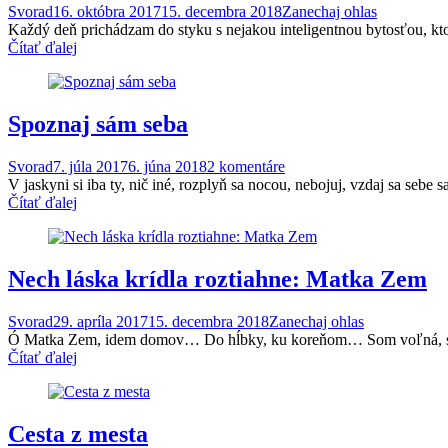
Svorad
16. októbra 2017
15. decembra 2018
Zanechaj ohlas
Každý deň prichádzam do styku s nejak­ou in­teligentnou bytosťou, ktorá 
Čítať ďalej
Spoznaj sám seba
Svorad
7. júla 2017
6. júna 2018
2 komentáre
V jaskyni si iba ty, nič iné, roz­plyň sa nocou, nebo­juj, vzdaj sa sebe sa
Čítať ďalej
Nech láska krídla roztiahne: Matka Zem
Svorad
29. apríla 2017
15. decembra 2018
Zanechaj ohlas
Ó Mat­ka Zem, idem domov… Do hĺbky, ku koreňom… Som voľná, som 
Čítať ďalej
Cesta z mesta