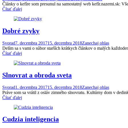
Články o kefíre som pre­sunul na samostat­ný web kefír.nazemi.sk: Vš
Čítať ďalej
Dobré zvyky
Svorad
7. decembra 2017
15. decembra 2018
Zanechaj ohlas
Delím sa s vami o súbor starších krátkych článkov o malých kaž­do­
Čítať ďalej
Slnovrat a obroda sveta
Svorad
1. decembra 2017
15. decembra 2018
Zanechaj ohlas
Práve som sa vrátil z osláv zim­ného slnovratu. Kultúrny dom v⁠ dedink
Čítať ďalej
Cudzia inteligencia