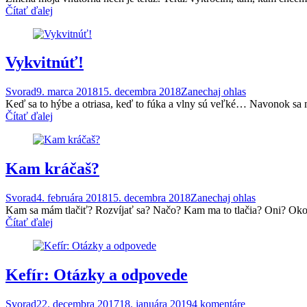
Čítať ďalej
Vykvitnúť!
Svorad
9. marca 2018
15. decembra 2018
Zanechaj ohlas
Keď sa to hýbe a otri­asa, keď to fúka a vlny sú veľké… Navonok sa m
Čítať ďalej
Kam kráčaš?
Svorad
4. februára 2018
15. decembra 2018
Zanechaj ohlas
Kam sa mám tlačiť? Rozví­jať sa? Načo? Kam ma to tlačia? Oni? Okol­nos­
Čítať ďalej
Kefír: Otázky a odpovede
Svorad
22. decembra 2017
18. januára 2019
4 komentáre