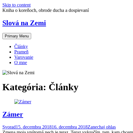
Skip to content
Kniha o koreňoch, obrode ducha a dospievaní
Slová na Zemi
Primary Menu
Články
Prameň
Varovanie
O mne
Kategória:
Články
Zámer
Svorad
15. decembra 2018
16. decembra 2018
Zanechaj ohlas
Zme­na moja vnú­torná nech je ter­az. Ter­az vy­kročím, tam, kam chcem 