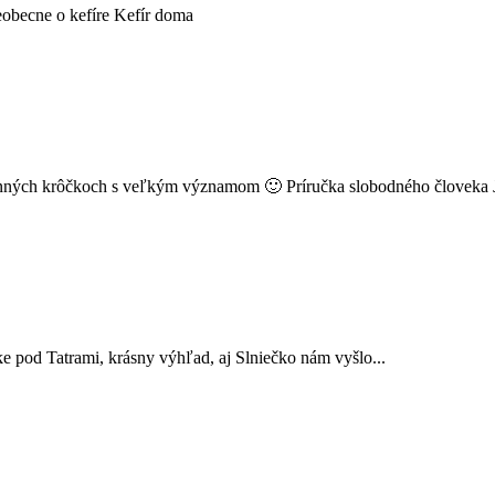
eobec­ne o kefíre Kefír doma
den­ných krôčkoch s veľkým významom 🙂 Príručka slobodného človeka J
e pod Tatra­mi, krás­ny výhľad, aj Slniečko nám vyš­lo...