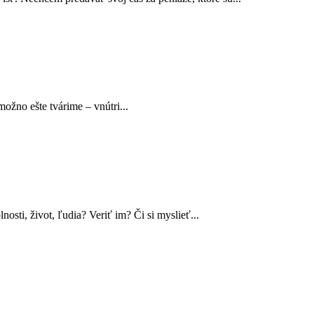
ožno ešte tvárime – vnútri...
ti, živ­ot, ľudia? Ver­iť im? Či si mys­lieť...