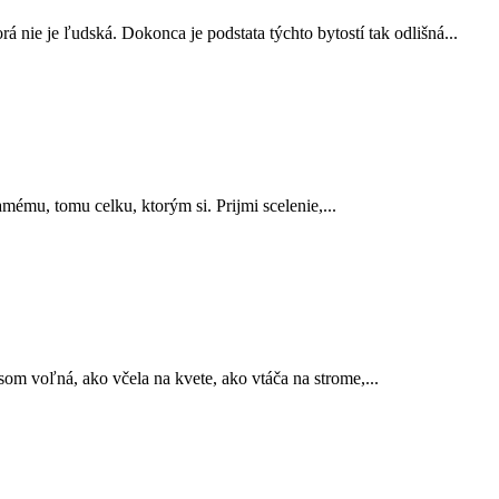
nie je ľud­ská. Dokon­ca je pod­sta­ta tých­to bytostí tak odlišná...
mé­mu, tomu celku, ktorým si. Pri­j­mi sce­lenie,...
voľná, ako včela na kvete, ako vtáča na strome,...