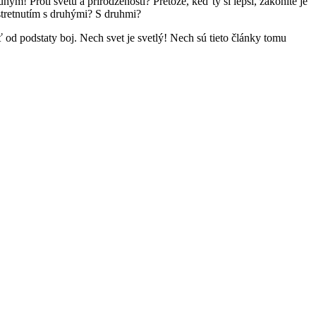
ým! Pro­ti sve­tu a⁠ prirodzenos­ti? Pre­tože, keď ty si lep­ší, záko­nite je
 stret­nutím s druhý­mi? S druhmi?
yť od pod­staty boj. Nech svet je svet­lý! Nech sú tieto články tomu