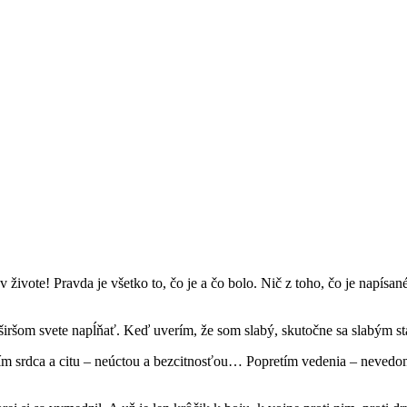
v živ­ote! Prav­da je všetko to, čo je a čo bolo. Nič z toho, čo je napísané
 i širšom svete napĺňať. Keď uverím, že som slabý, sku­točne sa slabým 
ím srd­ca a citu – neúc­tou a bez­cit­nos­ťou… Popre­tím vede­nia – nev