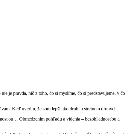
 nie je prav­da, nič z toho, čo si mys­líme, čo si pred­stavujeme, v čo
stá­vam. Keď uverím, že som lep­ší ako druhí a stret­nem druhých…
edo­mosťou… Obme­dze­ním pohľadu a vi­denia – bezo­hľad­nosťou a