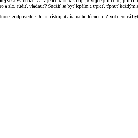
 si sa vymedzil. A⁠ už je len krôčik k⁠ boju, k⁠ vojne pro­ti nim, pro­ti druh
ro a zlo, súdiť, vlád­nuť? Snažiť sa byť lep­ším a⁠ trpieť, tŕp­nuť kaž­dým
dome, zod­povedne. Je to ná­stroj utvá­ra­nia budúc­nos­ti. Živ­ot nemusí b