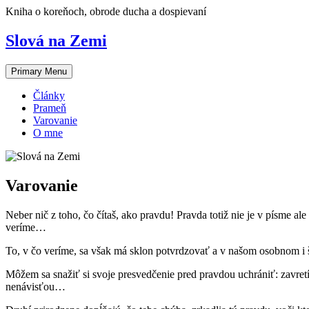
Skip
Kniha o koreňoch, obrode ducha a dospievaní
to
content
Slová na Zemi
Primary Menu
Články
Prameň
Varovanie
O mne
Varovanie
Neber nič z toho, čo čítaš, ako prav­du! Prav­da totiž nie je v písme ale 
veríme…
To, v čo veríme, sa však má sklon potvrd­zo­vať a⁠ v⁠ na­šom osob­nom
Môžem sa snažiť si svo­je presvedče­nie pred prav­dou uchrániť: zavret
nenávisťou…