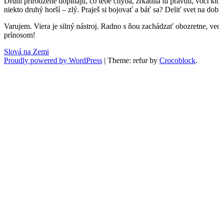
Druhí prirodzene dopĺňa­jú, čo tebe chý­ba, zrkadlia tú prav­du, voči ktorej
niek­to druhý horší – zlý. Pra­ješ si bojo­vať a báť sa? Deliť svet na dob
Varu­jem. Viera je sil­ný nástroj. Rad­no s ňou zachá­dzať obo­zretne, ve
prínosom!
Slová na Zemi
Proudly powered by WordPress
|
Theme: refur by
Crocoblock
.